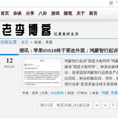
距『
首页
杂谈
分享
八卦
游戏
随笔
关于
留言
当前位置：
首页
> 标签：革新
潮讯：苹果iOS19终于要改外观；鸿蒙智行起
产第一；6G网络继续超速
12
鸿蒙智行起诉“我是大彬同学”鸿
媒体“我是大彬同学”。称该自媒
2025.03
论，造谣诋毁鸿蒙智行品牌及产品
出回应，称会积极应诉。另外，
智行法务”是否具备法律主体资格
鸿蒙
革新
作者：老李 | 分类：
科技新闻
| 阅读：2786次 | 标签：
第1/1页 每页20条,共1条记录
1