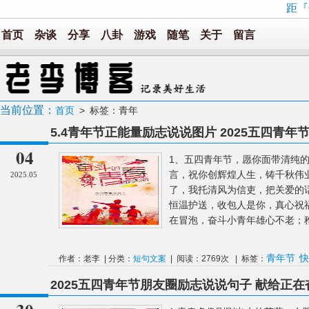
距『
首页
杂谈
分享
八卦
游戏
随笔
关于
留言
当前位置：
首页
> 标签：青年
5.4青年节正能量励志说说图片 2025五四青年
04
1、五四青年节，愿你面带清纯
言，祝你创辉煌人生，铸千秋伟
2025.05
了，我托清风为信吏，把关爱的
恒温护送，收包人是你，真心祝
在冒泡，奋斗小青年雄心不老；稚
青年节
快
作者：老李 | 分类：
短句文案
| 阅读：2769次 | 标签：
2025五四青年节朋友圈励志说说句子 献给正