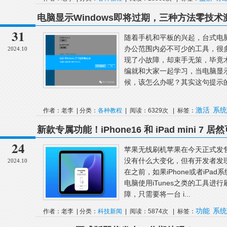
电脑显示Windows即将过期，三种方法零技术激活
31
随着手机和平板的兴起，台式电
办公范围内必不可少的工具，很
2024.10
现了小故障，却束手无策，毕竟
编就和大家一起学习，当电脑显示“
候，该怎么办呢？其实这句提示的
激活
系统
作者：老李 | 分类：
各种教程
| 阅读：6329次 | 标签：
新款专属功能！iPhone16 和 iPad mini 7
24
苹果无线刷机苹果在今天正式发售了
没有什么大变化，但有开发者发现，
2024.10
在之前，如果iPhone或者iP
电脑使用iTunes之类的工具进行
障，只需要将一台 i...
功能
系统
作者：老李 | 分类：
科技新闻
| 阅读：5874次 | 标签：