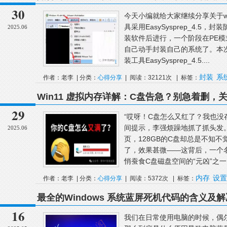
30
今天小编就给大家继续分享关于w
具采用EasySysprep_4.
2025.06
装软件后进行，一个阶段在PE
自己动手封装自己的系统了。本次
装工具EasySysprep_4.5....
封装
系
作者：老李 | 分类：
心得分享
| 阅读：32121次 | 标签：
Win11 虚拟内存详解：C盘告急？别急着删，
29
“哎呀！C盘怎么又红了？我也没
间提示，李强烦躁地抓了抓头发
2025.06
页，128GB的C盘却总是不知
了，效果甚微——这背后，一个名
悄蚕食C盘磁盘空间的“元凶”之一
内存
设置
作者：老李 | 分类：
心得分享
| 阅读：5372次 | 标签：
最全的Windows 系统蓝屏死机代码的含义及
16
我们在日常使用电脑的时候，偶