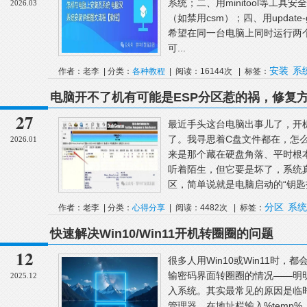
系统；二、用minitool等工具安
2026.03
（如禁用csm）；四、用update-g
希望在同一台电脑上同时运行两个操作
可...
安装
系
作者：老李 | 分类：
各种教程
| 阅读：16144次 | 标签：
电脑开不了机有可能是ESP分区惹的祸，修复
27
最近手头这台电脑出事儿了，开机
了。我寻思着C盘文件都在，怎
2026.01
来是那个藏在硬盘角落、平时根
听着陌生，但它要是坏了，系统真
区，简单说就是电脑启动的“钥匙扣”
分区
系统
作者：老李 | 分类：
心得分享
| 阅读：4482次 | 标签：
快速解决Win10/Win11开机转圈圈的问题
12
很多人用Win10或Win11时，
输密码界面转圈圈的情况——明
2025.12
入系统。其实最常见的原因是临
管理器，在地址栏输入%temp