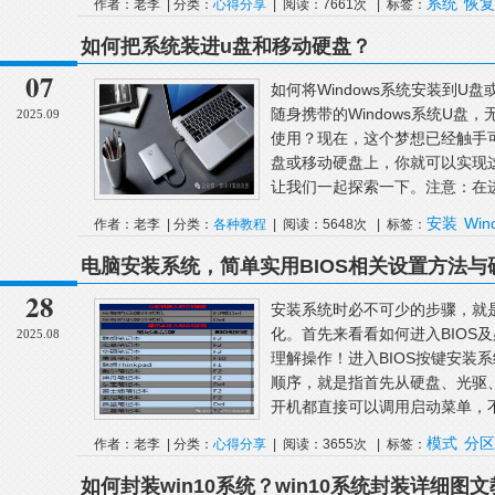
系统
恢复
作者：老李 | 分类：
心得分享
| 阅读：7661次 | 标签：
如何把系统装进u盘和移动硬盘？
07
如何将Windows系统安装到
随身携带的Windows系统U
2025.09
使用？现在，这个梦想已经触手可
盘或移动硬盘上，你就可以实现
让我们一起探索一下。注意：在进
安装
Win
作者：老李 | 分类：
各种教程
| 阅读：5648次 | 标签：
择
电脑安装系统，简单实用BIOS相关设置方法
28
安装系统时必不可少的步骤，就是
化。首先来看看如何进入BIOS
2025.08
理解操作！进入BIOS按键安装
顺序，就是指首先从硬盘、光驱
开机都直接可以调用启动菜单，不需
模式
分区
作者：老李 | 分类：
心得分享
| 阅读：3655次 | 标签：
如何封装win10系统？win10系统封装详细图