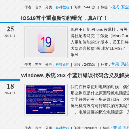
模式
安全
作者：老李 | 分类：
各种教程
| 阅读：5441次 | 标签：
iOS19首个重点新功能曝光，真Ai了！
25
现在不止新iPhone有爆料，有
博社记者马克·古尔曼（MarkGu
2024.11
入更加智能的Siri版本，员工们将其
大型语言模型”来训练“LLMSiri
争AI...
苹果
系统
作者：老李 | 分类：
科技新闻
| 阅读：2435次 | 标签：
Windows 系统 263 个蓝屏错误代码含义及解
18
我们在日常使用电脑的时候，偶
那么到底是什么原因导致电脑蓝
2024.11
文字符外还有一串蓝屏代码，这
屏死机有没有可行解决的方案呢
一、电脑蓝屏的概念电脑蓝屏，又叫蓝
蓝屏
系
作者：老李 | 分类：
各种教程
| 阅读：20968次 | 标签：