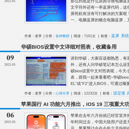
那么到底是什么原因导致电脑蓝
2025.05
文字符外还有一串蓝屏代码，这
屏死机有没有可行解决的方案呢
一、电脑蓝屏的概念电脑蓝屏，又叫蓝
蓝屏
系统
作者：老李 | 分类：
各种教程
| 阅读：7101次 | 标签：
华硕BIOS设置中文详细对照表，收藏备用
09
讲到华硕，大家应该都熟悉，有朋
外，还有人问华硕笔记本怎么设
2025.05
硕bios设置中文对照表呢，今天
表，跟我一起来看看吧~华硕bio
EL”或“F2”进入BIOS，可通过概要
设定值
作者：老李 | 分类：
心得分享
| 阅读：12232次 | 标签：
苹果国行 AI 功能六月推出，iOS 19 三项重大
06
苹果在去年六月份就已经官宣并
年时间过去，中国大陆用户还是
2025.05
示，苹果预计会在今年六月份的iO