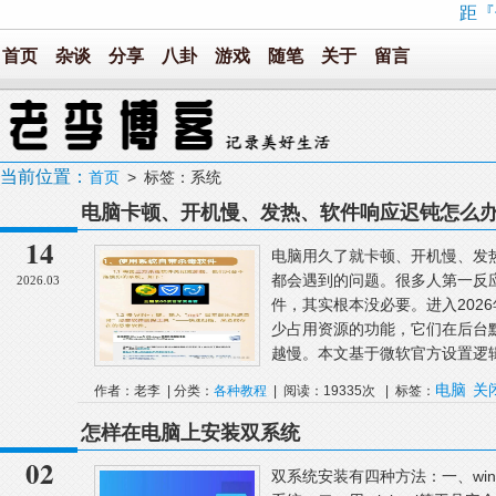
距『
首页
杂谈
分享
八卦
游戏
随笔
关于
留言
当前位置：
首页
> 标签：系统
电脑卡顿、开机慢、发热、软件响应迟钝怎么办
些问题全可解决
14
电脑用久了就卡顿、开机慢、发
都会遇到的问题。很多人第一反
2026.03
件，其实根本没必要。进入2026年
少占用资源的功能，它们在后台
越慢。本文基于微软官方设置逻辑
电脑
关
作者：老李 | 分类：
各种教程
| 阅读：19335次 | 标签：
怎样在电脑上安装双系统
02
双系统安装有四种方法：一、wi