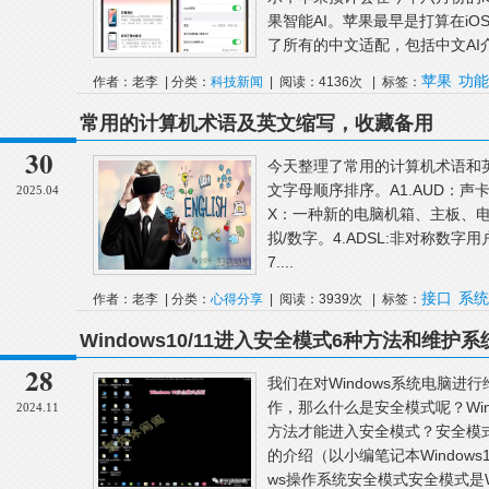
果智能AI。苹果最早是打算在iO
了所有的中文适配，包括中文AI介
苹果
功能
作者：老李 | 分类：
科技新闻
| 阅读：4136次 | 标签：
常用的计算机术语及英文缩写，收藏备用
30
今天整理了常用的计算机术语和
文字母顺序排序。A1.AUD：声卡（
2025.04
X：一种新的电脑机箱、主板、电源的结构规
拟/数字。4.ADSL:非对称数字用
7....
接口
系统
作者：老李 | 分类：
心得分享
| 阅读：3939次 | 标签：
Windows10/11进入安全模式6种方法和维护
28
我们在对Windows系统电脑
作，那么什么是安全模式呢？Win
2024.11
方法才能进入安全模式？安全模
的介绍（以小编笔记本Windows
ws操作系统安全模式安全模式是Wi