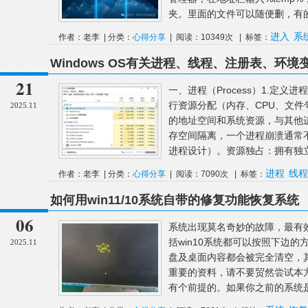
夹。里面的文件可以随便删，有的
进入
系
作者：老李 | 分类：
心得分享
| 阅读：10349次 | 标签：
Windows OS有关进程、线程、注册表、环
21
一、进程（Process）1.定
行资源分配（内存、CPU、文
2025.11
的地址空间和系统资源，与其他进
存空间隔离，一个进程崩溃通常不
进程设计）。资源独占：拥有独立
进程
线程
作者：老李 | 分类：
心得分享
| 阅读：7090次 | 标签：
如何用win11/10系统自带的修复功能恢复系统
06
系统出现莫名奇妙的故障，最有效
括win10系统都可以按照下边
2025.11
盘及桌面内容都会被完全清空，
重要的资料，请不要贸然尝试本方
有个前提的。如果你之前的系统是用g