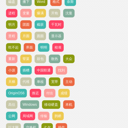
磁盘
播下
Word
格式
奈斯
进程
变量
爆满
开炮
沈曼
明月
团圆
截获
千瓦时
里程
月圆
圆圆
显示器
吃不起
界面
明明
校准
重新
荤菜
鼓包
散热
大众
小源
插槽
中国联通
找到
天梯
代维
单核
宽带
主动
OriginOS6
推迟
付出
成绩
高估
Windows
移动硬盘
本机
公网
局域网
传输
鹊桥
以太网
交换机
七夕
操作