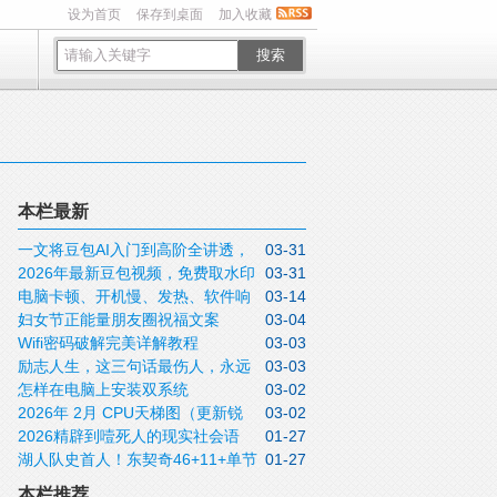
设为首页
保存到桌面
加入收藏
搜索
本栏最新
一文将豆包AI入门到高阶全讲透，
03-31
2026年最新豆包视频，免费取水印
03-31
收藏待用
电脑卡顿、开机慢、发热、软件响
03-14
方法实操指南
妇女节正能量朋友圈祝福文案
03-04
应迟钝怎么办？关闭这5个设置不用重装，
Wifi密码破解完美详解教程
03-03
2026三月八日女神节说说带非常漂亮的女
这些问题全可解决
励志人生，这三句话最伤人，永远
03-03
神节图片
怎样在电脑上安装双系统
03-02
不要说！
2026年 2月 CPU天梯图（更新锐
03-02
2026精辟到噎死人的现实社会语
01-27
龙9 9950X3D）
湖人队史首人！东契奇46+11+单节
01-27
录，句句道尽人性
20分拒逆转
本栏推荐