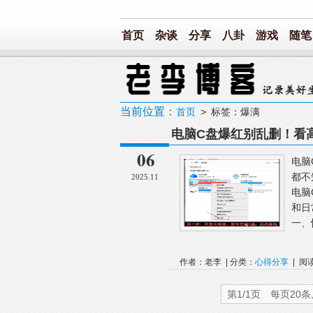
首页
杂谈
分享
八卦
游戏
随笔
当前位置：
首页
> 标签：爆满
电脑C盘爆红别乱删！看
06
电脑
都不
2025.11
电脑
和日
一、
作者：老李 | 分类：
心得分享
| 阅
第1/1页 每页20条