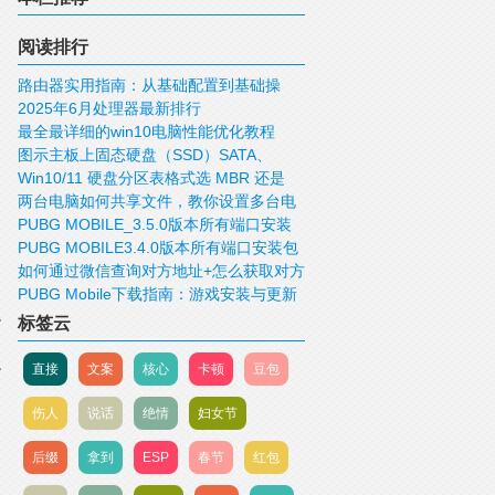
阅读排行
路由器实用指南：从基础配置到基础操
2025年6月处理器最新排行
作！
最全最详细的win10电脑性能优化教程
图示主板上固态硬盘（SSD）SATA、
Win10/11 硬盘分区表格式选 MBR 还是
mSATA、M.2、PCIE接口
两台电脑如何共享文件，教你设置多台电
GUID/GPT 好？
PUBG MOBILE_3.5.0版本所有端口安装
脑共享文件
PUBG MOBILE3.4.0版本所有端口安装包
包下载
如何通过微信查询对方地址+怎么获取对方
下载
PUBG Mobile下载指南：游戏安装与更新
IP，查询对方的位置
标签云
直接
文案
核心
卡顿
豆包
伤人
说话
绝情
妇女节
后缀
拿到
ESP
春节
红包