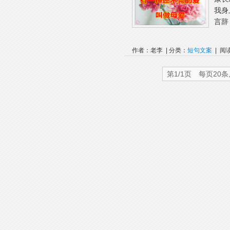
我身
言辞
作者：老李 | 分类：
短句文案
| 阅
第1/1页 每页20条