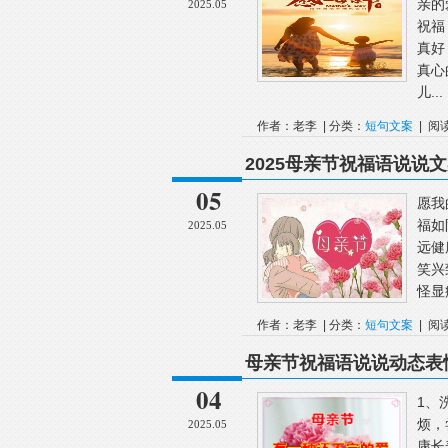
亲的
2025.05
祝福
真好
真心
儿...
作者：老李 | 分类：
短句文案
| 阅
2025母亲节祝福语说说
05
愿我
福如
2025.05
远健
笑兴
怪显
作者：老李 | 分类：
短句文案
| 阅
母亲节祝福语说说动态表情
04
1、
烦，
2025.05
康长