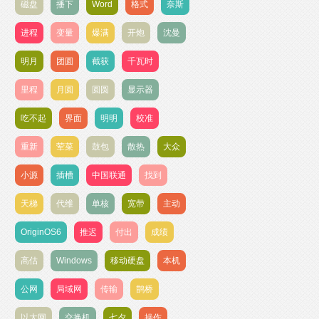
磁盘
播下
Word
格式
奈斯
进程
变量
爆满
开炮
沈曼
明月
团圆
截获
千瓦时
里程
月圆
圆圆
显示器
吃不起
界面
明明
校准
重新
荤菜
鼓包
散热
大众
小源
插槽
中国联通
找到
天梯
代维
单核
宽带
主动
OriginOS6
推迟
付出
成绩
高估
Windows
移动硬盘
本机
公网
局域网
传输
鹊桥
以太网
交换机
七夕
操作