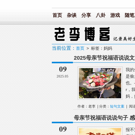
首页
杂谈
分享
八卦
游戏
随笔
当前位置：
首页
> 标签：妈妈
2025母亲节祝福语说说文案 ，t
09
我的
是偷
2025.05
也。
r，
妈，
作者：老李 | 分类：
短句文案
| 阅
母亲节祝福语说说句子 
09
报不