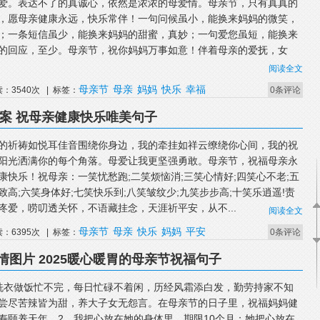
爱。表达不了的真诚心，依然是浓浓的母爱情。母亲节，只有真真的
，愿母亲健康永远，快乐常伴！一句问候虽小，能换来妈妈的微笑，
；一条短信虽少，能换来妈妈的甜蜜，真妙；一句爱您虽短，能换来
的回应，至少。母亲节，祝你妈妈万事如意！伴着母亲的爱抚，女
阅读全文
母亲节
母亲
妈妈
快乐
幸福
读：3540次 | 标签：
0条评论
文案 祝母亲健康快乐唯美句子
的祈祷如悦耳佳音围绕你身边，我的牵挂如祥云缭绕你心间，我的祝
阳光洒满你的每个角落。母爱让我更坚强勇敢。母亲节，祝福母亲永
康快乐！祝母亲：一笑忧愁跑;二笑烦恼消;三笑心情好;四笑心不老;五
致高;六笑身体好;七笑快乐到;八笑皱纹少;九笑步步高;十笑乐逍遥!责
疼爱，唠叨透关怀，不语藏挂念，天涯祈平安，从不...
阅读全文
母亲节
母亲
快乐
妈妈
平安
读：6395次 | 标签：
0条评论
图片 2025暖心暖胃的母亲节祝福句子
洗衣做饭忙不完，每日忙碌不着闲，历经风霜添白发，勤劳持家不知
尝尽苦辣皆为甜，养大子女无怨言。在母亲节的日子里，祝福妈妈健
寿颐养天年。2、我把心放在她的身体里，期限10个月；她把心放在