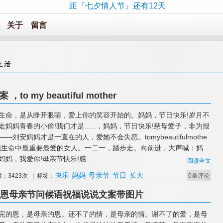
距『七夕情人节』还有12天
关于
留言
o my beautiful mother
生命，是从睁开眼睛，爱上你的笑容开始的。妈妈，节日快乐!岁月不
走妈妈青春的小偷!我们才是......，妈妈，节日快乐!慈母爱子，非为报
——刘安妈妈才是一直在的人，爱她不会失恋。tomybeautifulmothe
我生命中最重要最爱的女人。一二一，踏步走。向前进，大声喊：妈
妈妈，我爱你!母亲节快乐!感...
阅读全文
快乐
妈妈
母亲节
节日
长大
读：3423次 | 标签：
0条评论
感恩母亲节问候语祝福说说文案带图片
完的恩，是母亲的恩。还不了的情，是母亲的情。谢不了的爱，是母