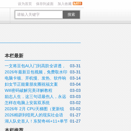
设为首页
保存到桌面
加入收藏
搜索
本栏最新
一文将豆包AI入门到高阶全讲透，
03-31
2026年最新豆包视频，免费取水印
03-31
收藏待用
电脑卡顿、开机慢、发热、软件响
03-14
方法实操指南
妇女节正能量朋友圈祝福文案
03-04
应迟钝怎么办？关闭这5个设置不用重装，
Wifi密码破解完美详解教程
03-03
2026三月八日女神节说说带非常漂亮的女
这些问题全可解决
励志人生，这三句话最伤人，永远
03-03
神节图片
怎样在电脑上安装双系统
03-02
不要说！
2026年 2月 CPU天梯图（更新锐
03-02
2026精辟到噎死人的现实社会语
01-27
龙9 9950X3D）
湖人队史首人！东契奇46+11+单节
01-27
录，句句道尽人性
20分拒逆转
本栏推荐