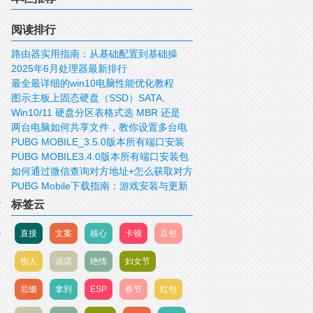
阅读排行
路由器实用指南：从基础配置到基础操
2025年6月处理器最新排行
作！
最全最详细的win10电脑性能优化教程
图示主板上固态硬盘（SSD）SATA、
Win10/11 硬盘分区表格式选 MBR 还是
mSATA、M.2、PCIE接口
两台电脑如何共享文件，教你设置多台电
GUID/GPT 好？
PUBG MOBILE_3.5.0版本所有端口安装
脑共享文件
PUBG MOBILE3.4.0版本所有端口安装包
包下载
如何通过微信查询对方地址+怎么获取对方
下载
PUBG Mobile下载指南：游戏安装与更新
IP，查询对方的位置
标签云
直接
文案
核心
卡顿
豆包
伤人
说话
绝情
妇女节
后缀
拿到
ESP
春节
红包