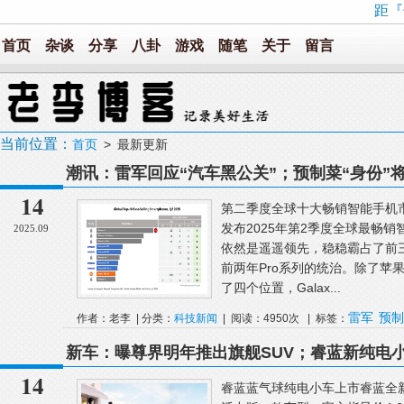
距『
首页
杂谈
分享
八卦
游戏
随笔
关于
留言
当前位置：
首页
> 最新更新
潮讯：雷军回应“汽车黑公关”；预制菜“身份”将迎
了；OriginOS6互联升级
14
第二季度全球十大畅销智能手机市场调研
发布2025年第2季度全球最畅销智
2025.09
依然是遥遥领先，稳稳霸占了前三位
前两年Pro系列的统治。除了苹
了四个位置，Galax...
雷军
预制
作者：老李 | 分类：
科技新闻
| 阅读：4950次 | 标签：
列
新车：曝尊界明年推出旗舰SUV；睿蓝新纯电小车4
车图曝光；追觅汽车宣布完成首轮融资
14
睿蓝蓝气球纯电小车上市睿蓝全