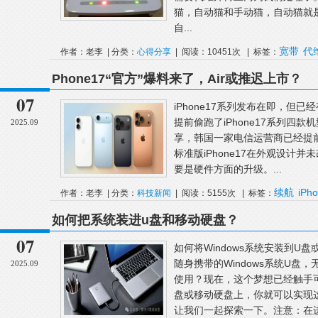
猫，自动猫和手动猫，自动猫就
自...
宽带
代
作者：老李 | 分类：
心得分享
| 阅读：10451次 | 标签：
Phone17“官方”爆料来了，Air或推迟上市？
07
iPhone17系列发布在即，但
提前偷跑了iPhone17系列四款
2025.09
享，韩国一家电信运营商已经提前“
标准版iPhone17在外观设计并
要是硬件方面的升级。...
续航
iPho
作者：老李 | 分类：
科技新闻
| 阅读：5155次 | 标签：
迟
如何把系统装进u盘和移动硬盘？
07
如何将Windows系统安装到
随身携带的Windows系统U
2025.09
使用？现在，这个梦想已经触手可
盘或移动硬盘上，你就可以实现
让我们一起探索一下。注意：在进