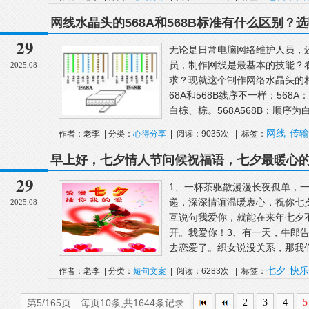
网线水晶头的568A和568B标准有什么区别
什么？
29
无论是日常电脑网络维护人员，
员，制作网线是最基本的技能？
2025.08
求？现就这个制作网络水晶头的
68A和568B线序不一样：56
白棕、棕。568A568B：顺序为
网线
传输
作者：老李 | 分类：
心得分享
| 阅读：9035次 | 标签：
早上好，七夕情人节问候祝福语，七夕最暖心
29
1、一杯茶驱散漫漫长夜孤单，
递，深深情谊温暖衷心，祝你七
2025.08
互说句我爱你，就能在来年七夕
开。我爱你！3、有一天，牛郎
去恋爱了。织女说没关系，那我
七夕
快乐
作者：老李 | 分类：
短句文案
| 阅读：6283次 | 标签：
第5/165页 每页10条,共1644条记录
2
3
4
5