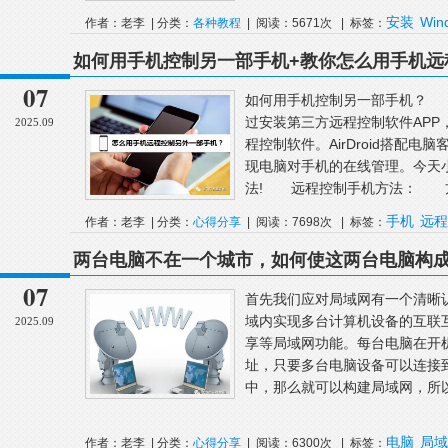
安装
Win
作者：老李 | 分类：
各种教程
| 阅读：5671次 | 标签：
择
如何用手机控制另一部手机+教你怎么用手机远
07
如何用手机控制另一部手机？ 
过安装第三方远程控制软件APP，例如
2025.09
程控制软件。AirDroid搭配
现电脑对手机的在线管理。今天
法! 远程控制手机方法： 方法
手机
远程
作者：老李 | 分类：
心得分享
| 阅读：7698次 | 标签：
机
两台电脑不在一个城市，如何使这两台电脑构
07
首先我们应对局域网有一个清晰
域内实现多台计算机设备的互联
2025.09
享等局域网功能。每台电脑在开机
址，只要多台电脑设备可以连接到
中，那么就可以构建局域网，所以
电脑
局域
作者：老李 | 分类：
心得分享
| 阅读：6300次 | 标签：