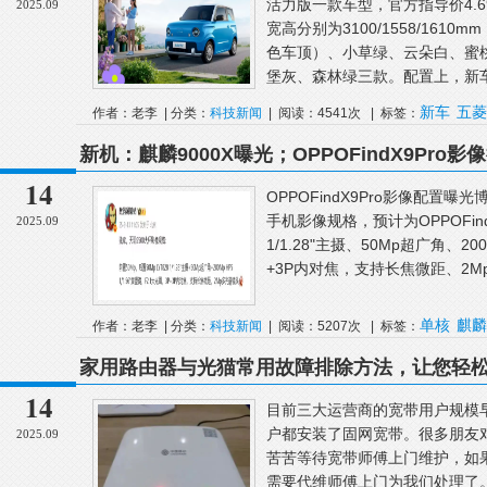
活力版一款车型，官方指导价4.6
2025.09
宽高分别为3100/1558/161
色车顶）、小草绿、云朵白、蜜
堡灰、森林绿三款。配置上，新车提供
新车
五菱
作者：老李 | 分类：
科技新闻
| 阅读：4541次 | 标签：
新机：麒麟9000X曝光；OPPOFindX9Pro
一大波国产Air手机要来了
14
OPPOFindX9Pro影像配置
手机影像规格，预计为OPPOFindX
2025.09
1/1.28"主摄、50Mp超广角、200
+3P内对焦，支持长焦微距、2Mp
单核
麒麟
作者：老李 | 分类：
科技新闻
| 阅读：5207次 | 标签：
家用路由器与光猫常用故障排除方法，让您轻
14
目前三大运营商的宽带用户规模
户都安装了固网宽带。很多朋友
2025.09
苦苦等待宽带师傅上门维护，如
需要代维师傅上门为我们处理了