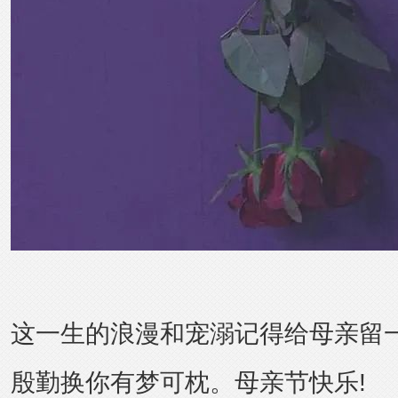
这一生的浪漫和宠溺记得给母亲留
殷勤换你有梦可枕。母亲节快乐!