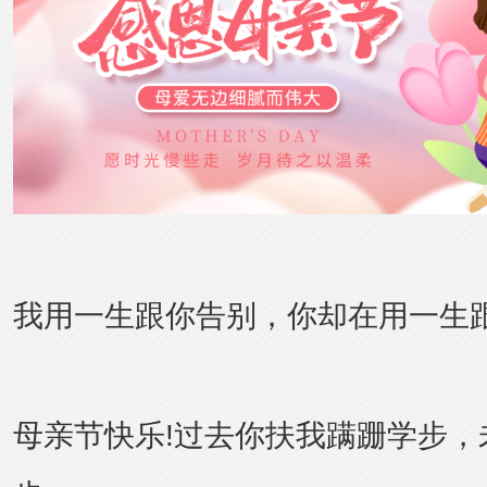
我用一生跟你告别，你却在用一生
母亲节快乐!过去你扶我蹒跚学步，